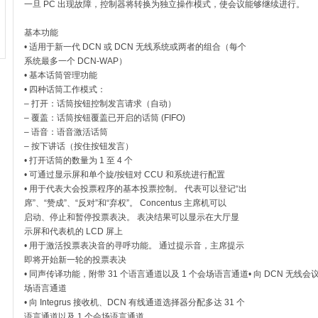
一旦 PC 出现故障，控制器将转换为独立操作模式，使会议能够继续进行。
基本功能
• 适用于新一代 DCN 或 DCN 无线系统或两者的组合（每个
系统最多一个 DCN‑WAP）
• 基本话筒管理功能
• 四种话筒工作模式：
– 打开：话筒按钮控制发言请求（自动）
– 覆盖：话筒按钮覆盖已开启的话筒 (FIFO)
– 语音：语音激活话筒
– 按下讲话（按住按钮发言）
• 打开话筒的数量为 1 至 4 个
• 可通过显示屏和单个旋/按钮对 CCU 和系统进行配置
• 用于代表大会投票程序的基本投票控制。 代表可以登记“出
席”、“赞成”、“反对”和“弃权”。 Concentus 主席机可以
启动、停止和暂停投票表决。 表决结果可以显示在大厅显
示屏和代表机的 LCD 屏上
• 用于激活投票表决音的寻呼功能。 通过提示音，主席提示
即将开始新一轮的投票表决
• 同声传译功能，附带 31 个语言通道以及 1 个会场语言通道• 向 DCN 无线会
场语言通道
• 向 Integrus 接收机、DCN 有线通道选择器分配多达 31 个
语言通道以及 1 个会场语言通道