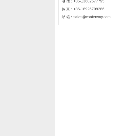
电 话：+86-13682577795
传 真：+86-18926799286
邮 箱：sales@conterway.com